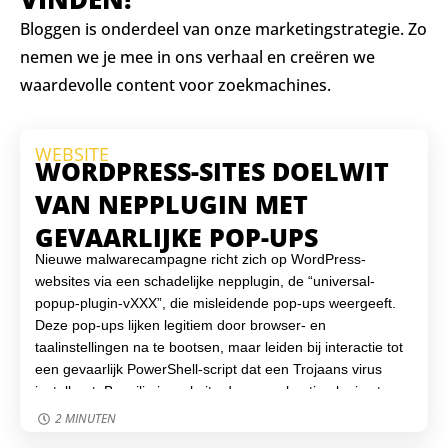
Bloggen is onderdeel van onze marketingstrategie. Zo
nemen we je mee in ons verhaal en creëren we
waardevolle content voor zoekmachines.
WEBSITE
WORDPRESS-SITES DOELWIT
VAN NEPPLUGIN MET
GEVAARLIJKE POP-UPS
Nieuwe malwarecampagne richt zich op WordPress-
websites via een schadelijke nepplugin, de “universal-
popup-plugin-vXXX”, die misleidende pop-ups weergeeft.
Deze pop-ups lijken legitiem door browser- en
taalinstellingen na te bootsen, maar leiden bij interactie tot
een gevaarlijk PowerShell-script dat een Trojaans virus
installeert. Beveilig je website door regelmatig plugins te
controleren, een monitoring-tool in te stellen en sterke
2 MINUTEN
toegangsbeveiliging te gebruiken. Virtuele Helden helpt je