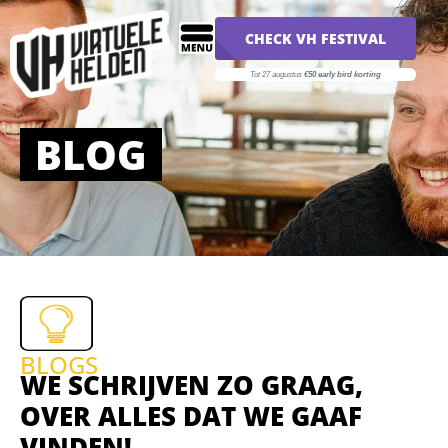
CHECK VH FESTIVAL
Tot 27 augustus
€50 early bird korting
BLOG
BLOGS
WE SCHRIJVEN ZO GRAAG,
OVER ALLES DAT WE GAAF
VINDEN!