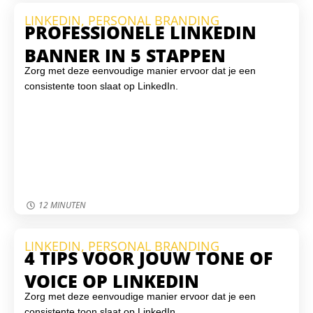
graag om je WordPress-website veilig, up-to-date en
LINKEDIN
,
PERSONAL BRANDING
beschermd te houden tegen online bedreigingen.
PROFESSIONELE LINKEDIN
BANNER IN 5 STAPPEN
Zorg met deze eenvoudige manier ervoor dat je een
consistente toon slaat op LinkedIn.
12 MINUTEN
LINKEDIN
,
PERSONAL BRANDING
4 TIPS VOOR JOUW TONE OF
VOICE OP LINKEDIN
Zorg met deze eenvoudige manier ervoor dat je een
consistente toon slaat op LinkedIn.