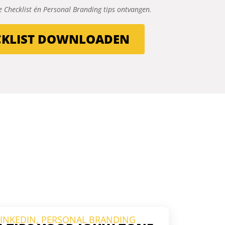
 de Checklist én Personal Branding tips ontvangen.
CKLIST DOWNLOADEN
LINKEDIN
,
PERSONAL BRANDING