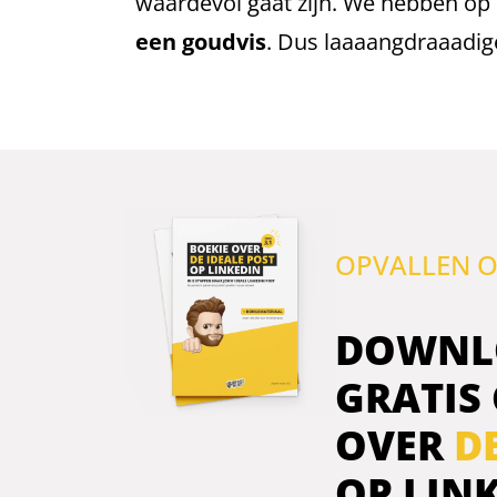
waardevol gaat zijn. We hebben op
een goudvis
. Dus laaaangdraaadige
OPVALLEN O
DOWNL
GRATIS
OVER
D
OP LIN