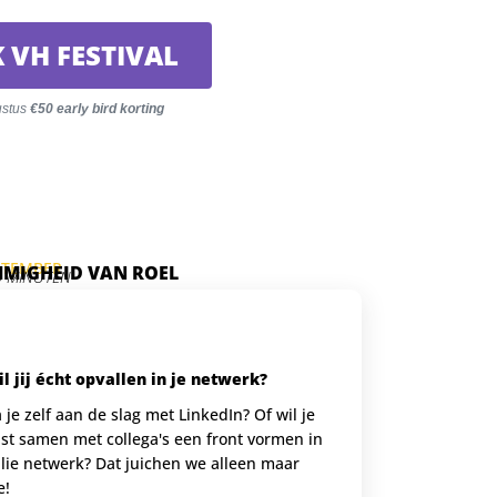
 VH FESTIVAL
ustus
€50 early bird korting
PTEMBER
MMIGHEID VAN ROEL
5 MINUTEN
l jij écht opvallen in je netwerk?
 je zelf aan de slag met LinkedIn? Of wil je
ist samen met collega's een front vormen in
llie netwerk? Dat juichen we alleen maar
e!