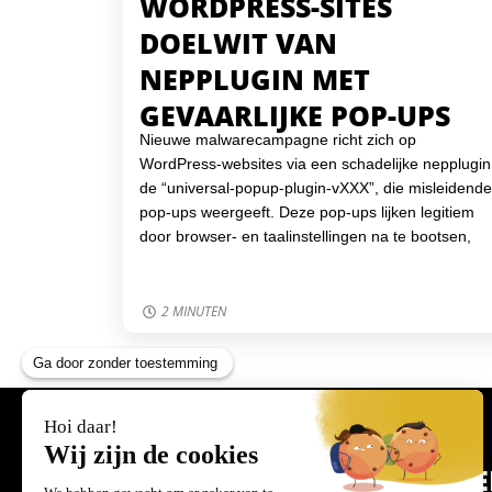
WORDPRESS-SITES
DOELWIT VAN
NEPPLUGIN MET
GEVAARLIJKE POP-UPS
Nieuwe malwarecampagne richt zich op
WordPress-websites via een schadelijke nepplugin
de “universal-popup-plugin-vXXX”, die misleidende
pop-ups weergeeft. Deze pop-ups lijken legitiem
door browser- en taalinstellingen na te bootsen,
maar leiden bij interactie tot een gevaarlijk
PowerShell-script dat een Trojaans virus installeert
Beveilig je website door regelmatig plugins te
2 MINUTEN
controleren, een monitoring-tool in te stellen en
sterke toegangsbeveiliging te gebruiken. Virtuele
Helden helpt je graag om je WordPress-website
veilig, up-to-date en beschermd te houden tegen
online bedreigingen.
P