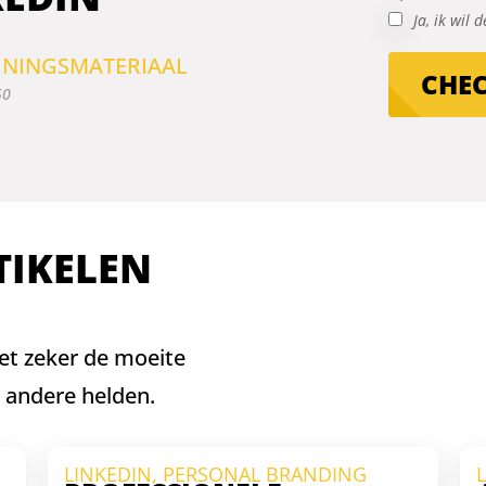
Ja, ik wil
AININGSMATERIAAL
CHE
50
TIKELEN
het zeker de moeite
 andere helden.
LINKEDIN
,
PERSONAL BRANDING