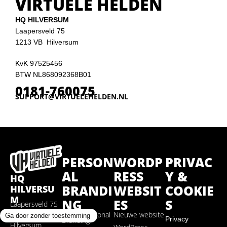
VIRTUELE HELDEN
HQ HILVERSUM
Laapersveld 75
1213 VB Hilversum
KvK 97525456
BTW NL868092368B01
0181-760075
SUPPORT@VIRTUELEHELDEN.NL
PERSON
WORDP
PRIVAC
AL
RESS
Y &
HQ
BRANDI
WEBSIT
COOKIE
HILVERSU
M
NG
ES
S
Laapersveld 75
Wat is Personal
Nieuwe website
1213 VB
Privacy
Branding?
Hilversum