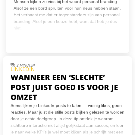
Mensen kijken zo vies bij het woord personal branding.
Alsof ze een bord spruiten voor hun neus hebben staan.
Het verbaast me dat er tegenstanders zijn van personal
branding. Alsof je een keuze hebt, want dat heb je dus
niet.
2 MINUTEN
LINKEDIN
WANNEER EEN ‘SLECHTE’
POST JUIST GOED IS VOOR JE
OMZET
Soms lijken je LinkedIn-posts te falen — weinig likes, geen
reacties. Maar juist die stille posts blijken gelezen te worden
door je echte doelgroep. In deze tip ontdek je waarom
zichtbare interactie niet altijd gelijkstaat aan succes, en leer
je naar welke KPI’s je wél moet kijken als je schrijft met een