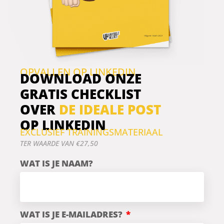
OPVALLEN OP LINKEDIN
DOWNLOAD ONZE
GRATIS CHECKLIST
OVER
DE IDEALE POST
OP LINKEDIN
EXCLUSIEF TRAININGSMATERIAAL
TER WAARDE VAN €27,50
WAT IS JE NAAM?
WAT IS JE E-MAILADRES?