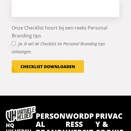
Onze Checklist hoort bij een reeks Personal
Branding tips
Ja, ik wil de Checklist én Personal Branding tips
ontvangen.
CHECKLIST DOWNLOADEN
PERSON
WORDP
PRIVAC
AL
RESS
Y &
HQ