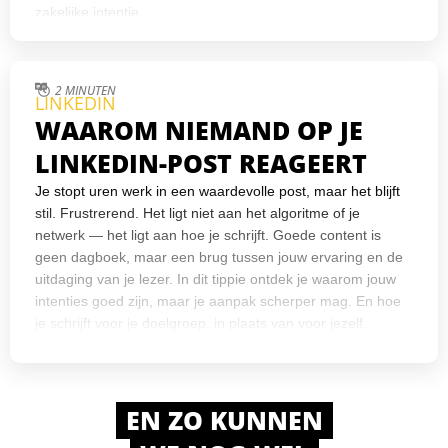
zakelijke intentie.
2 MINUTEN
LINKEDIN
WAAROM NIEMAND OP JE
LINKEDIN-POST REAGEERT
Je stopt uren werk in een waardevolle post, maar het blijft
stil. Frustrerend. Het ligt niet aan het algoritme of je
netwerk — het ligt aan hoe je schrijft. Goede content is
geen dagboek, maar een brug tussen jouw ervaring en de
uitdaging van je lezer. In dit tippie ontdek je waarom jouw
intenties goed zijn, maar je aanpak scherper mag. En hoe
je schrijft voor je doelgroep, in plaats van voor jezelf.
EN ZO KUNNEN