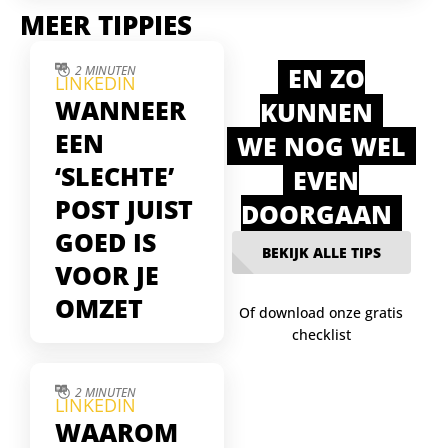
MEER TIPPIES
EN ZO
2 MINUTEN
LINKEDIN
WANNEER
KUNNEN
EEN
WE NOG WEL
‘SLECHTE’
EVEN
POST JUIST
DOORGAAN
GOED IS
BEKIJK ALLE TIPS
VOOR JE
OMZET
Of download onze gratis
checklist
Soms lijken je
LinkedIn-posts te falen
— weinig likes, geen
2 MINUTEN
LINKEDIN
reacties. Maar juist die
WAAROM
stille posts blijken
gelezen te worden