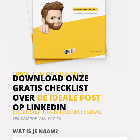
aanpak scherper mag.
En hoe je schrijft voor
je doelgroep, in plaats
van voor jezelf.
OPVALLEN OP LINKEDIN
DOWNLOAD ONZE
GRATIS CHECKLIST
OVER
DE IDEALE POST
OP LINKEDIN
EXCLUSIEF TRAININGSMATERIAAL
TER WAARDE VAN €27,50
WAT IS JE NAAM?