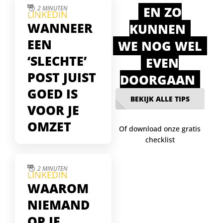
EN ZO
2 MINUTEN
LINKEDIN
WANNEER
KUNNEN
EEN
WE NOG WEL
‘SLECHTE’
EVEN
POST JUIST
DOORGAAN
GOED IS
BEKIJK ALLE TIPS
VOOR JE
OMZET
Of download onze gratis
checklist
Soms lijken je
LinkedIn-posts te falen
— weinig likes, geen
2 MINUTEN
LINKEDIN
reacties. Maar juist die
WAAROM
stille posts blijken
gelezen te worden
NIEMAND
door je echte
OP JE
doelgroep. In deze tip