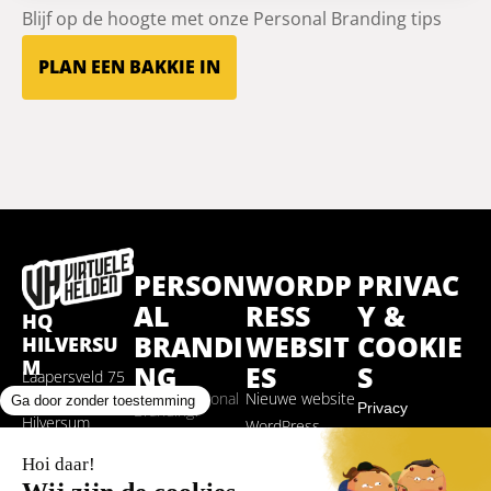
Blijf op de hoogte met onze Personal Branding tips
PLAN EEN BAKKIE IN
PERSON
WORDP
PRIVAC
AL
RESS
Y &
HQ
BRANDI
WEBSIT
COOKIE
HILVERSU
M
NG
ES
S
Laapersveld 75
Wat is Personal
Nieuwe website
1213 VB
Privacy
Branding?
Hilversum
WordPress
Contentmarketing
Website
instellingen
STARTEN
018
WordPress
aanpassen
MET
Onderhoud