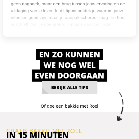
geen dagboek, maar een brug tussen jouw ervaring en de
uitdaging van je lezer. In dit tippie ontdek je waarom jouw
intenties goed zijn, maar je aanpak scherper mag. En hoe
je schrijft voor je doelgroep, in plaats van voor jezelf.
EN ZO KUNNEN
WE NOG WEL
EVEN DOORGAAN
BEKIJK ALLE TIPS
Of doe een bakkie met Roel
GRATIS BAKKIE MET ROEL
IN 15 MINUTEN