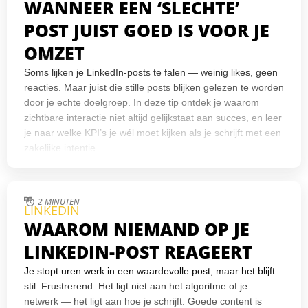
WANNEER EEN ‘SLECHTE’
POST JUIST GOED IS VOOR JE
OMZET
Soms lijken je LinkedIn-posts te falen — weinig likes, geen
reacties. Maar juist die stille posts blijken gelezen te worden
door je echte doelgroep. In deze tip ontdek je waarom
zichtbare interactie niet altijd gelijkstaat aan succes, en leer
je naar welke KPI’s je wél moet kijken als je schrijft met een
zakelijke intentie.
2 MINUTEN
LINKEDIN
WAAROM NIEMAND OP JE
LINKEDIN-POST REAGEERT
Je stopt uren werk in een waardevolle post, maar het blijft
stil. Frustrerend. Het ligt niet aan het algoritme of je
netwerk — het ligt aan hoe je schrijft. Goede content is