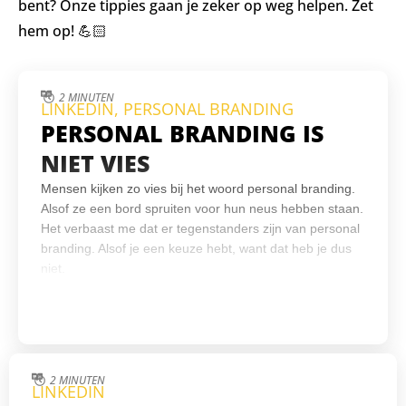
bent? Onze tippies gaan je zeker op weg helpen. Zet
hem op! 💪🏻
2 MINUTEN
LINKEDIN
,
PERSONAL BRANDING
PERSONAL BRANDING IS
NIET VIES
Mensen kijken zo vies bij het woord personal branding.
Alsof ze een bord spruiten voor hun neus hebben staan.
Het verbaast me dat er tegenstanders zijn van personal
branding. Alsof je een keuze hebt, want dat heb je dus
niet.
2 MINUTEN
LINKEDIN