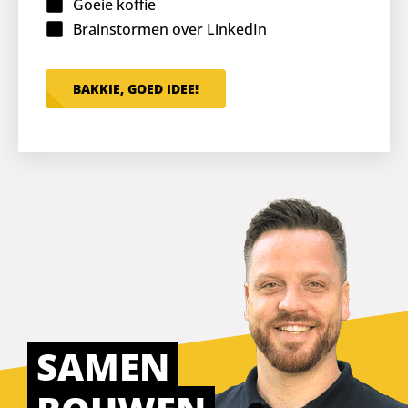
Goeie koffie
Brainstormen over LinkedIn
BAKKIE, GOED IDEE!
SAMEN