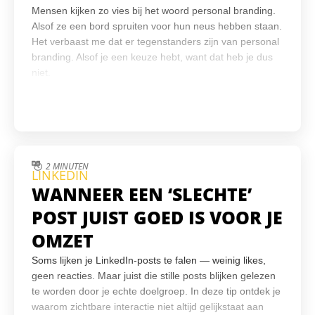
Mensen kijken zo vies bij het woord personal branding.
Alsof ze een bord spruiten voor hun neus hebben staan.
Het verbaast me dat er tegenstanders zijn van personal
branding. Alsof je een keuze hebt, want dat heb je dus
niet.
2 MINUTEN
LINKEDIN
WANNEER EEN ‘SLECHTE’
POST JUIST GOED IS VOOR JE
OMZET
Soms lijken je LinkedIn-posts te falen — weinig likes,
geen reacties. Maar juist die stille posts blijken gelezen
te worden door je echte doelgroep. In deze tip ontdek je
waarom zichtbare interactie niet altijd gelijkstaat aan