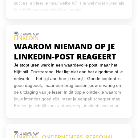
succes, en leer je naar welke KPI’s je wél moet kijken als
je schrijft met een zakelijke intentie.
2 MINUTEN
LINKEDIN
WAAROM NIEMAND OP JE
LINKEDIN-POST REAGEERT
Je stopt uren werk in een waardevolle post, maar het
blijft stil. Frustrerend. Het ligt niet aan het algoritme of je
netwerk — het ligt aan hoe je schrijft. Goede content is
geen dagboek, maar een brug tussen jouw ervaring en
de uitdaging van je lezer. In dit tippie ontdek je waarom
jouw intenties goed zijn, maar je aanpak scherper mag.
En hoe je schrijft voor je doelgroep, in plaats van voor
jezelf.
2 MINUTEN
LINKEDIN
,
ONDERNEMERS
,
PERSONAL