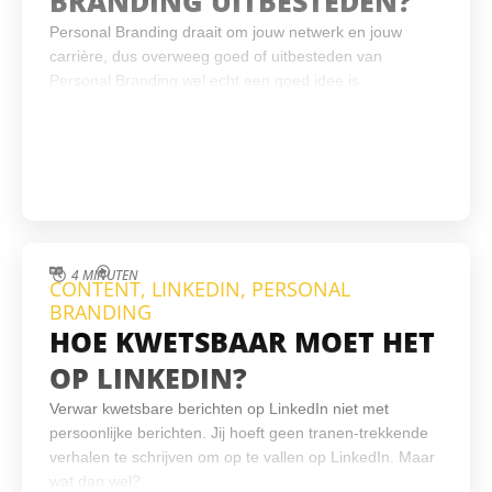
BRANDING UITBESTEDEN?
Personal Branding draait om jouw netwerk en jouw
carrière, dus overweeg goed of uitbesteden van
Personal Branding wel echt een goed idee is.
4 MINUTEN
CONTENT
,
LINKEDIN
,
PERSONAL
BRANDING
HOE KWETSBAAR MOET HET
OP LINKEDIN?
Verwar kwetsbare berichten op LinkedIn niet met
persoonlijke berichten. Jij hoeft geen tranen-trekkende
verhalen te schrijven om op te vallen op LinkedIn. Maar
wat dan wel?