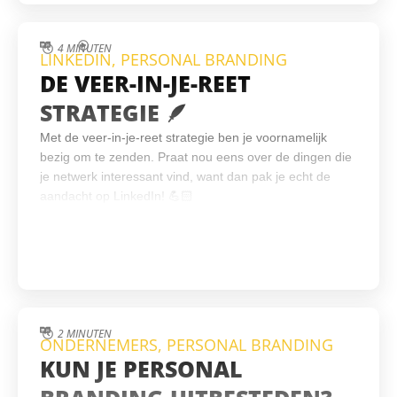
4 MINUTEN
LINKEDIN
,
PERSONAL BRANDING
DE VEER-IN-JE-REET
STRATEGIE 🪶
Met de veer-in-je-reet strategie ben je voornamelijk
bezig om te zenden. Praat nou eens over de dingen die
je netwerk interessant vind, want dan pak je echt de
aandacht op LinkedIn! 💪🏻
2 MINUTEN
ONDERNEMERS
,
PERSONAL BRANDING
KUN JE PERSONAL