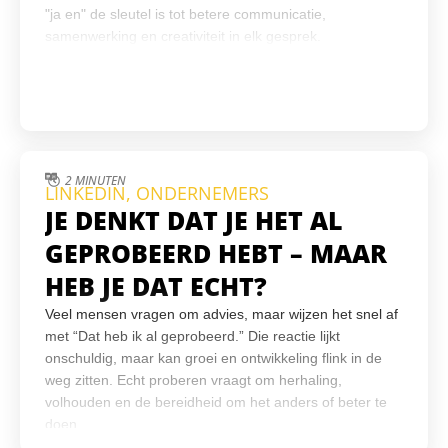
"ja en" de sleutel is tot betere communicatie,
samenwerking en creativiteit in elk gesprek.
2 MINUTEN
LINKEDIN
,
ONDERNEMERS
JE DENKT DAT JE HET AL
GEPROBEERD HEBT – MAAR
HEB JE DAT ECHT?
Veel mensen vragen om advies, maar wijzen het snel af
met “Dat heb ik al geprobeerd.” Die reactie lijkt
onschuldig, maar kan groei en ontwikkeling flink in de
weg zitten. Echt proberen vraagt om herhaling,
volhouden en de bereidheid om het anders of beter te
doen.