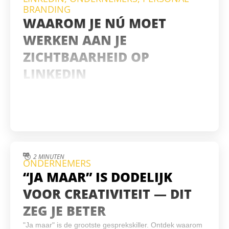
BRANDING
WAAROM JE NÚ MOET
WERKEN AAN JE
ZICHTBAARHEID OP
LINKEDIN
2 MINUTEN
ONDERNEMERS
“JA MAAR” IS DODELIJK
VOOR CREATIVITEIT — DIT
ZEG JE BETER
"Ja maar" is de grootste gesprekskiller. Ontdek waarom