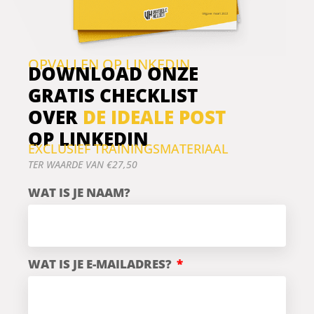
OPVALLEN OP LINKEDIN
DOWNLOAD ONZE
GRATIS CHECKLIST
OVER
DE IDEALE POST
OP LINKEDIN
EXCLUSIEF TRAININGSMATERIAAL
TER WAARDE VAN €27,50
WAT IS JE NAAM?
WAT IS JE E-MAILADRES?