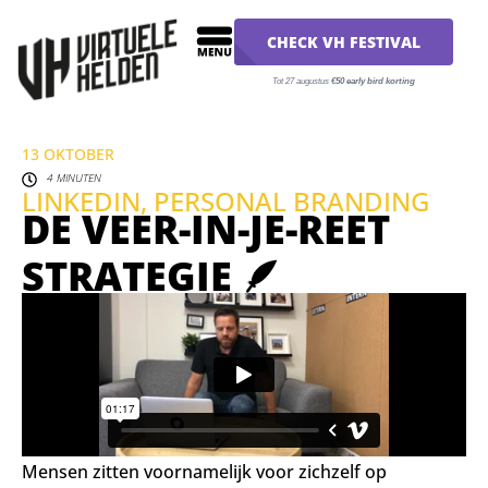
CHECK VH FESTIVAL
Tot 27 augustus
€50 early bird korting
13 OKTOBER
4 MINUTEN
LINKEDIN
,
PERSONAL BRANDING
DE VEER-IN-JE-REET
STRATEGIE 🪶
Mensen zitten voornamelijk voor zichzelf op