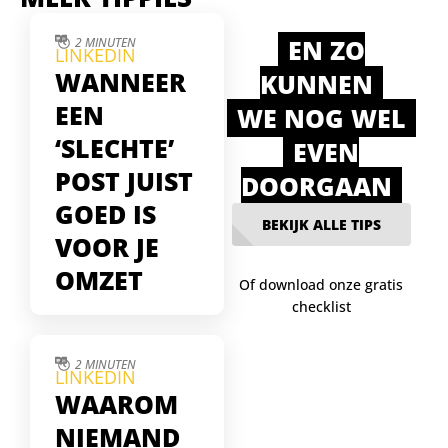
EN ZO
2 MINUTEN
LINKEDIN
WANNEER
KUNNEN
EEN
WE NOG WEL
‘SLECHTE’
EVEN
POST JUIST
DOORGAAN
GOED IS
BEKIJK ALLE TIPS
VOOR JE
OMZET
Of download onze gratis
checklist
Soms lijken je
LinkedIn-posts te falen
— weinig likes, geen
2 MINUTEN
LINKEDIN
reacties. Maar juist die
WAAROM
stille posts blijken
gelezen te worden
NIEMAND
door je echte