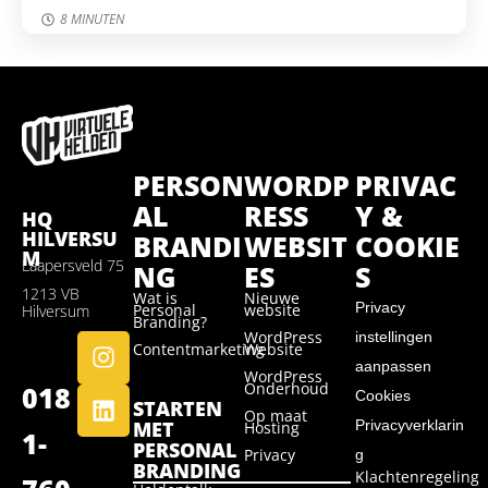
8 MINUTEN
PERSON
WORDP
PRIVAC
AL
RESS
Y &
HQ
HILVERSU
BRANDI
WEBSIT
COOKIE
M
Laapersveld 75
NG
ES
S
1213 VB
Wat is
Nieuwe
Privacy
Personal
website
Hilversum
Branding?
WordPress
instellingen
Contentmarketing
Website
aanpassen
WordPress
Onderhoud
018
Cookies
STARTEN
Op maat
MET
Privacyverklarin
Hosting
1-
PERSONAL
Privacy
g
BRANDING
Klachtenregeling