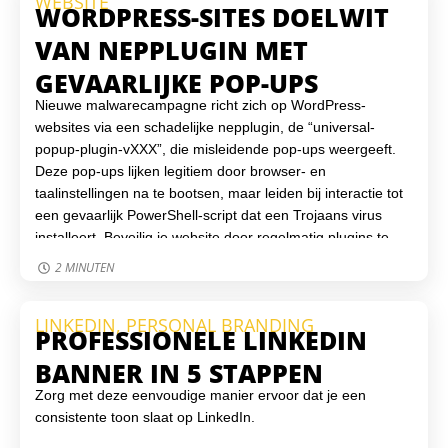
WEBSITE
WORDPRESS-SITES DOELWIT
VAN NEPPLUGIN MET
GEVAARLIJKE POP-UPS
Nieuwe malwarecampagne richt zich op WordPress-
websites via een schadelijke nepplugin, de “universal-
popup-plugin-vXXX”, die misleidende pop-ups weergeeft.
Deze pop-ups lijken legitiem door browser- en
taalinstellingen na te bootsen, maar leiden bij interactie tot
een gevaarlijk PowerShell-script dat een Trojaans virus
installeert. Beveilig je website door regelmatig plugins te
controleren, een monitoring-tool in te stellen en sterke
2 MINUTEN
toegangsbeveiliging te gebruiken. Virtuele Helden helpt je
graag om je WordPress-website veilig, up-to-date en
LINKEDIN
,
PERSONAL BRANDING
beschermd te houden tegen online bedreigingen.
PROFESSIONELE LINKEDIN
BANNER IN 5 STAPPEN
Zorg met deze eenvoudige manier ervoor dat je een
consistente toon slaat op LinkedIn.