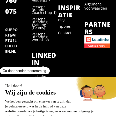
760
Heldentalk
Algemene
INSPIR
Personal
voorwaarden
075
Branding
Coach (1-op-1)
ATIE
Personal
Blog
Branding
PARTNE
Training
Tippies
(Teams)
RS
SUPPO
Contact
Personal
RT@VI
Branding
Workshop
RTUEL
EHELD
EN.NL
LINKED
IN
LinkedIn
Training
LinkedIn
Marketing