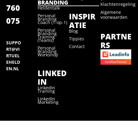
BRANDING
Klachtenregeling
760
Heldentalk
Algemene
INSPIR
Personal
voorwaarden
075
Branding
Coach (1-op-1)
ATIE
Personal
Blog
Branding
PARTNE
Training
Tippies
(Teams)
RS
SUPPO
Contact
Personal
RT@VI
Branding
Workshop
RTUEL
EHELD
EN.NL
LINKED
IN
LinkedIn
Training
LinkedIn
Marketing