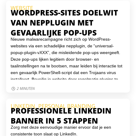
WEBSITE
WORDPRESS-SITES DOELWIT
VAN NEPPLUGIN MET
GEVAARLIJKE POP-UPS
Nieuwe malwarecampagne richt zich op WordPress-
websites via een schadelijke nepplugin, de “universal-
popup-plugin-vXXX”, die misleidende pop-ups weergeeft.
Deze pop-ups lijken legitiem door browser- en
taalinstellingen na te bootsen, maar leiden bij interactie tot
een gevaarlijk PowerShell-script dat een Trojaans virus
installeert. Beveilig je website door regelmatig plugins te
controleren, een monitoring-tool in te stellen en sterke
2 MINUTEN
toegangsbeveiliging te gebruiken. Virtuele Helden helpt je
graag om je WordPress-website veilig, up-to-date en
LINKEDIN
,
PERSONAL BRANDING
beschermd te houden tegen online bedreigingen.
PROFESSIONELE LINKEDIN
BANNER IN 5 STAPPEN
Zorg met deze eenvoudige manier ervoor dat je een
consistente toon slaat op LinkedIn.