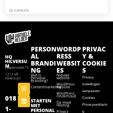
8 MINUTEN
PERSON
WORDP
PRIVAC
AL
RESS
Y &
HQ
HILVERSU
BRANDI
WEBSIT
COOKIE
M
Laapersveld 75
NG
ES
S
1213 VB
Wat is
Nieuwe
Privacy
Personal
website
Hilversum
Branding?
WordPress
instellingen
Contentmarketing
Website
aanpassen
WordPress
Onderhoud
018
Cookies
STARTEN
Op maat
MET
Privacyverklarin
Hosting
1-
PERSONAL
Privacy
g