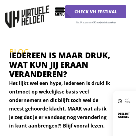
CHECK VH FESTIVAL
Tot 27 augustus
€50 early bird korting
BLOG
IEDEREEN IS MAAR DRUK,
WAT KUN JIJ ERAAN
VERANDEREN?
Het lijkt wel een hype, iedereen is druk! Ik
ontmoet op wekelijkse basis veel
20
ondernemers en dit blijft toch wel de
MIN.
meest gehoorde klacht. MAAR wat als ik
DEEL DIT
je zeg dat je er vandaag nog verandering
ARTIKEL
in kunt aanbrengen?! Blijf vooral lezen.