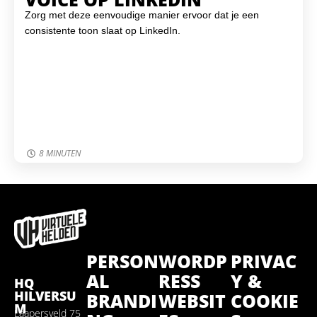
Zorg met deze eenvoudige manier ervoor dat je een
consistente toon slaat op LinkedIn.
8 MINUTEN
PERSON
WORDP
PRIVAC
AL
RESS
Y &
HQ
HILVERSU
BRANDI
WEBSIT
COOKIE
M
Laapersveld 75