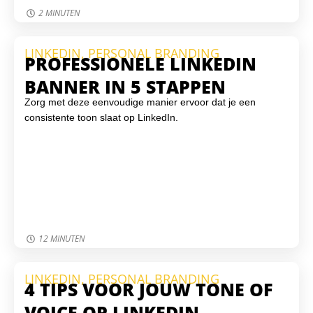
controleren, een monitoring-tool in te stellen en sterke
2 MINUTEN
toegangsbeveiliging te gebruiken. Virtuele Helden helpt je
graag om je WordPress-website veilig, up-to-date en
LINKEDIN
,
PERSONAL BRANDING
beschermd te houden tegen online bedreigingen.
PROFESSIONELE LINKEDIN
BANNER IN 5 STAPPEN
Zorg met deze eenvoudige manier ervoor dat je een
consistente toon slaat op LinkedIn.
12 MINUTEN
LINKEDIN
,
PERSONAL BRANDING
4 TIPS VOOR JOUW TONE OF
VOICE OP LINKEDIN