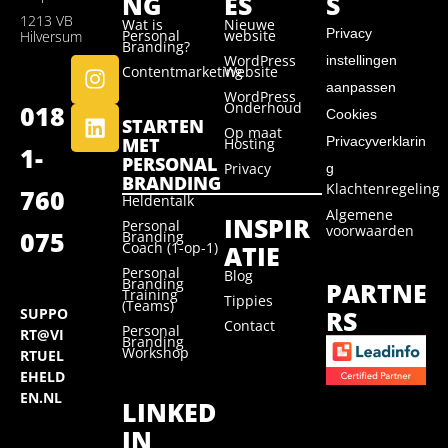
NG
ES
S
1213 VB
Wat is
Nieuwe
Privacy
Personal
website
Hilversum
Branding?
WordPress
instellingen
Contentmarketing
Website
aanpassen
WordPress
Onderhoud
018
Cookies
STARTEN
Op maat
MET
Privacyverklarin
Hosting
1-
PERSONAL
Privacy
g
BRANDING
Klachtenregeling
760
Heldentalk
Algemene
INSPIR
Personal
voorwaarden
075
Branding
Coach (1-op-1)
ATIE
Personal
Blog
Branding
PARTNE
Training
Tippies
(Teams)
RS
SUPPO
Contact
Personal
RT@VI
Branding
Workshop
RTUEL
EHELD
EN.NL
LINKED
IN