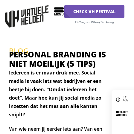
CHECK VH FESTIVAL
Tot 27 augustus
€50 early bird korting
BLOG
PERSONAL BRANDING IS
NIET MOEILIJK (5 TIPS)
Iedereen is er maar druk mee. Social
media is vaak iets wat bedrijven er een
beetje bij doen. “Omdat iedereen het
doet”. Maar hoe kun jij social media zo
15
MIN.
inzetten dat het mes aan alle kanten
DEEL DIT
snijdt?
ARTIKEL
Van wie neem jij eerder iets aan? Van een