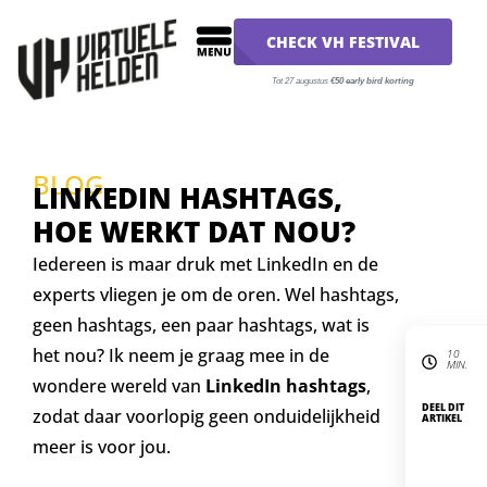
CHECK VH FESTIVAL
Tot 27 augustus
€50 early bird korting
BLOG
LINKEDIN HASHTAGS,
HOE WERKT DAT NOU?
Iedereen is maar druk met LinkedIn en de
experts vliegen je om de oren. Wel hashtags,
geen hashtags, een paar hashtags, wat is
het nou? Ik neem je graag mee in de
10
MIN.
wondere wereld van
LinkedIn hashtags
,
DEEL DIT
zodat daar voorlopig geen onduidelijkheid
ARTIKEL
meer is voor jou.