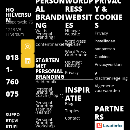
PERSON
WORDP
PRIVAC
AL
RESS
Y &
HQ
HILVERSU
BRANDI
WEBSIT
COOKIE
M
Laapersveld 75
NG
ES
S
1213 VB
Wat is
Nieuwe
Privacy
Personal
website
Hilversum
Branding?
WordPress
instellingen
Contentmarketing
Website
aanpassen
WordPress
Onderhoud
018
Cookies
STARTEN
Op maat
MET
Privacyverklarin
Hosting
1-
PERSONAL
Privacy
g
BRANDING
Klachtenregeling
760
Heldentalk
Algemene
INSPIR
Personal
voorwaarden
075
Branding
Coach (1-op-1)
ATIE
Personal
Blog
Branding
PARTNE
Training
Tippies
(Teams)
RS
SUPPO
Contact
Personal
RT@VI
Branding
Workshop
RTUEL