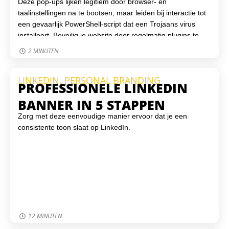
Deze pop-ups lijken legitiem door browser- en
taalinstellingen na te bootsen, maar leiden bij interactie tot
een gevaarlijk PowerShell-script dat een Trojaans virus
installeert. Beveilig je website door regelmatig plugins te
controleren, een monitoring-tool in te stellen en sterke
2 MINUTEN
toegangsbeveiliging te gebruiken. Virtuele Helden helpt je
graag om je WordPress-website veilig, up-to-date en
LINKEDIN
,
PERSONAL BRANDING
beschermd te houden tegen online bedreigingen.
PROFESSIONELE LINKEDIN
BANNER IN 5 STAPPEN
Zorg met deze eenvoudige manier ervoor dat je een
consistente toon slaat op LinkedIn.
12 MINUTEN