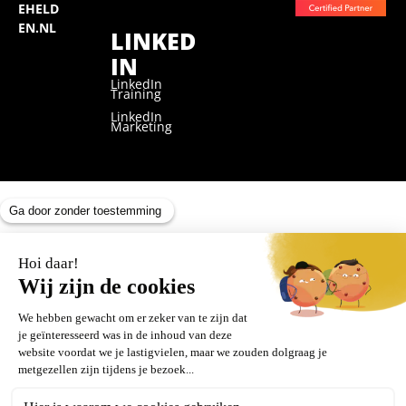
EHELD
EN.NL
LINKED
IN
LinkedIn
Training
LinkedIn
Marketing