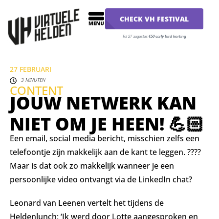
CHECK VH FESTIVAL
Tot 27 augustus
€50 early bird korting
27 FEBRUARI
3 MINUTEN
CONTENT
JOUW NETWERK KAN
NIET OM JE HEEN! ⁣⁣💪🏻
Een email, social media bericht, misschien zelfs een
telefoontje zijn makkelijk aan de kant te leggen. ????
Maar is dat ook zo makkelijk wanneer je een
persoonlijke video ontvangt via de LinkedIn chat?⁣⁣
Leonard van Leenen vertelt het tijdens de
Heldenlunch: ‘Ik werd door Lotte aangesproken en