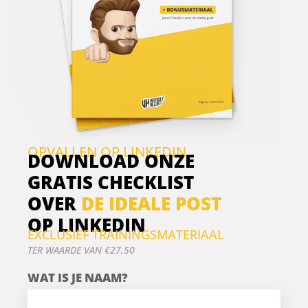
En hoe je schrijft voor
je doelgroep, in plaats
van voor jezelf.
OPVALLEN OP LINKEDIN
DOWNLOAD ONZE
GRATIS CHECKLIST
OVER
DE IDEALE POST
OP LINKEDIN
EXCLUSIEF TRAININGSMATERIAAL
TER WAARDE VAN €27,50
WAT IS JE NAAM?