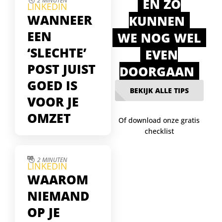
EN ZO
2 MINUTEN
LINKEDIN
WANNEER
KUNNEN
EEN
WE NOG WEL
‘SLECHTE’
EVEN
POST JUIST
DOORGAAN
GOED IS
BEKIJK ALLE TIPS
VOOR JE
OMZET
Of download onze gratis
checklist
Soms lijken je
LinkedIn-posts te falen
— weinig likes, geen
2 MINUTEN
LINKEDIN
reacties. Maar juist die
WAAROM
stille posts blijken
gelezen te worden
NIEMAND
door je echte
OP JE
doelgroep. In deze tip
ontdek je waarom