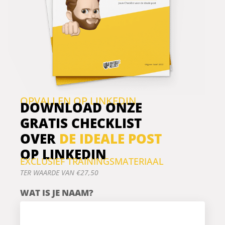
je doelgroep, in plaats
van voor jezelf.
OPVALLEN OP LINKEDIN
DOWNLOAD ONZE
GRATIS CHECKLIST
OVER
DE IDEALE POST
OP LINKEDIN
EXCLUSIEF TRAININGSMATERIAAL
TER WAARDE VAN €27,50
WAT IS JE NAAM?