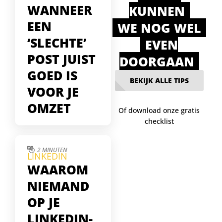
WANNEER
KUNNEN
EEN
WE NOG WEL
‘SLECHTE’
EVEN
POST JUIST
DOORGAAN
GOED IS
BEKIJK ALLE TIPS
VOOR JE
OMZET
Of download onze gratis
checklist
Soms lijken je
LinkedIn-posts te falen
— weinig likes, geen
2 MINUTEN
LINKEDIN
reacties. Maar juist die
WAAROM
stille posts blijken
gelezen te worden
NIEMAND
door je echte
OP JE
doelgroep. In deze tip
ontdek je waarom
LINKEDIN-
zichtbare interactie