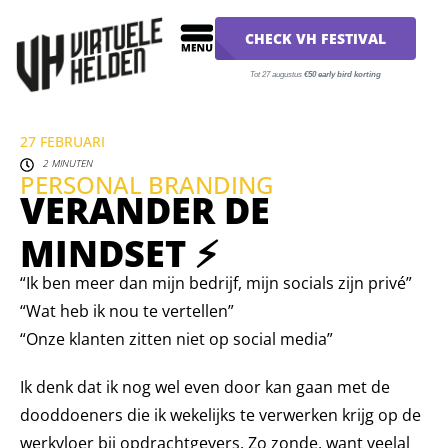
CHECK VH FESTIVAL
Tot 27 augustus
€50 early bird korting
27 FEBRUARI
2 MINUTEN
PERSONAL BRANDING
VERANDER DE
MINDSET ⚡️
“Ik ben meer dan mijn bedrijf, mijn socials zijn privé”⁣
“Wat heb ik nou te vertellen”⁣
“Onze klanten zitten niet op social media”⁣
Ik denk dat ik nog wel even door kan gaan met de
dooddoeners die ik wekelijks te verwerken krijg op de
werkvloer bij opdrachtgevers. Zo zonde, want veelal