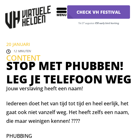
CHECK VH FESTIVAL
Tot 27 augustus
€50 early bird korting
20 JANUARI
12 MINUTEN
CONTENT
STOP MET PHUBBEN!
LEG JE TELEFOON WEG
Jouw verslaving heeft een naam!
Iedereen doet het van tijd tot tijd en heel eerlijk, het
gaat ook niet vanzelf weg. Het heeft zelfs een naam,
die maar weinigen kennen! ????
PHUBBING