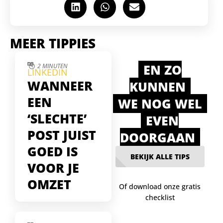
MEER TIPPIES
EN ZO
2 MINUTEN
LINKEDIN
WANNEER
KUNNEN
EEN
WE NOG WEL
‘SLECHTE’
EVEN
POST JUIST
DOORGAAN
GOED IS
BEKIJK ALLE TIPS
VOOR JE
OMZET
Of download onze gratis
checklist
Soms lijken je
LinkedIn-posts te falen
— weinig likes, geen