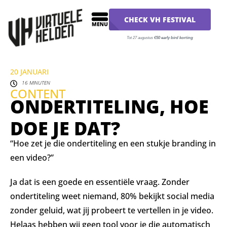
CHECK VH FESTIVAL
Tot 27 augustus
€50 early bird korting
20 JANUARI
16 MINUTEN
CONTENT
ONDERTITELING, HOE
DOE JE DAT?
“Hoe zet je die ondertiteling en een stukje branding in
een video?”
Ja dat is een goede en essentiële vraag. Zonder
ondertiteling weet niemand, 80% bekijkt social media
zonder geluid, wat jij probeert te vertellen in je video.
Helaas hebben wij geen tool voor je die automatisch