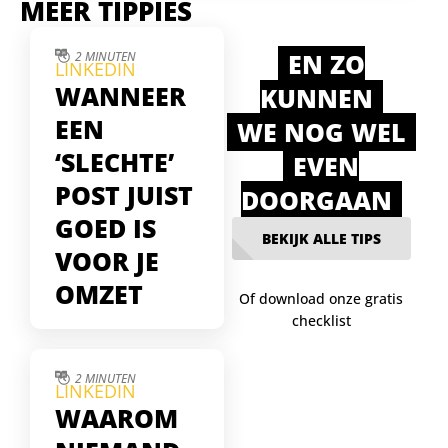
MEER TIPPIES
EN ZO
2 MINUTEN
LINKEDIN
WANNEER
KUNNEN
EEN
WE NOG WEL
‘SLECHTE’
EVEN
POST JUIST
DOORGAAN
GOED IS
BEKIJK ALLE TIPS
VOOR JE
OMZET
Of download onze gratis
checklist
Soms lijken je
LinkedIn-posts te falen
— weinig likes, geen
2 MINUTEN
LINKEDIN
reacties. Maar juist die
WAAROM
stille posts blijken
gelezen te worden