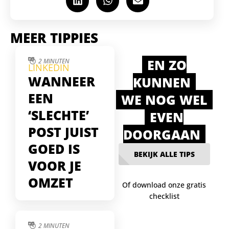
MEER TIPPIES
EN ZO
2 MINUTEN
LINKEDIN
WANNEER
KUNNEN
EEN
WE NOG WEL
‘SLECHTE’
EVEN
POST JUIST
DOORGAAN
GOED IS
BEKIJK ALLE TIPS
VOOR JE
OMZET
Of download onze gratis
checklist
Soms lijken je
LinkedIn-posts te falen
— weinig likes, geen
2 MINUTEN