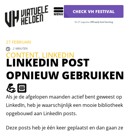
CHECK VH FESTIVAL
Tot 27 augustus
€50 early bird korting
27 FEBRUARI
2 MINUTEN
CONTENT
,
LINKEDIN
LINKEDIN POST
OPNIEUW GEBRUIKEN
💪🏻
Als je de afgelopen maanden actief bent geweest op
LinkedIn, heb je waarschijnlijk een mooie bibliotheek
opgebouwd aan LinkedIn posts.
Deze posts heb je één keer geplaatst en dan gaan ze