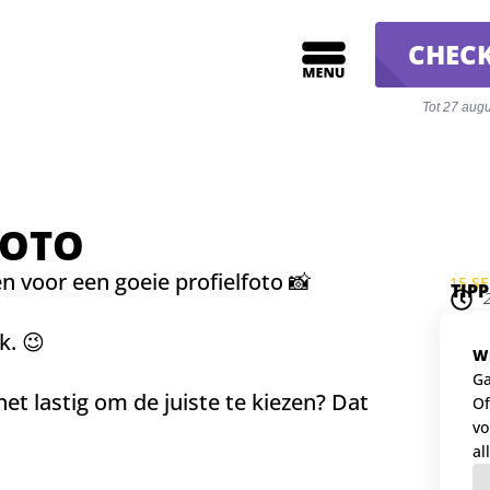
CHECK
Tot 27 aug
FOTO
n voor een goeie profielfoto 📸
15 S
TIP
k. 😉
Wi
Ga
 het lastig om de juiste te kiezen? Dat
Of
vo
al