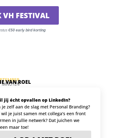
 VH FESTIVAL
ustus
€50 early bird korting
EPTEMBER
PIE VAN ROEL
2 MINUTEN
l jij écht opvallen op LinkedIn?
 je zelf aan de slag met Personal Branding?
 wil je juist samen met collega's een front
rmen in jullie netwerk? Dat juichen we
leen maar toe!