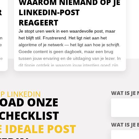
WAAROM NIEMAND OP JE
R
LINKEDIN-POST
REAGEERT
Je stopt uren werk in een waardevolle post, maar
en
het blijft stil. Frustrerend. Het ligt niet aan het
e
algoritme of je netwerk — het ligt aan hoe je schrijft.
Goede content is geen dagboek, maar een brug
je
tussen jouw ervaring en de uitdaging van je lezer. In
dit tippie ontdek je waarom jouw intenties goed zijn,
maar je aanpak scherper mag. En hoe je schrijft
voor je doelgroep, in plaats van voor jezelf.
P LINKEDIN
WAT IS JE
OAD ONZE
 CHECKLIST
WAT IS JE
E IDEALE POST