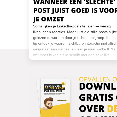
WANNEER EEN ‘SLECHTE’
POST JUIST GOED IS VOO
JE OMZET
Soms lijken je LinkedIn-posts te falen — weinig
likes, geen reacties. Maar juist die stille posts blijk
gelezen te worden door je echte doelgroep. In dez
tip ontdek je waarom zichtbare interactie niet altijd
gelijkstaat aan succes, en leer je naar welke KPI’s 
wél moet kijken als je schrijft met een zakelijke
intentie.
OPVALLEN O
DOWNL
GRATIS
OVER
D