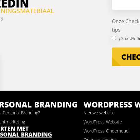
KEDIN
AININGSMATERIAAL
50
Onze Checkl
tips
Ja, ik wil
CHE
ERSONAL BRANDING
WORDPRESS W
s Personal Branding?
Nieuwe website
entmarketing
WordPress Website
ARTEN MET
WordPress Onderhoud
RSONAL BRANDING
Op maat Hosting