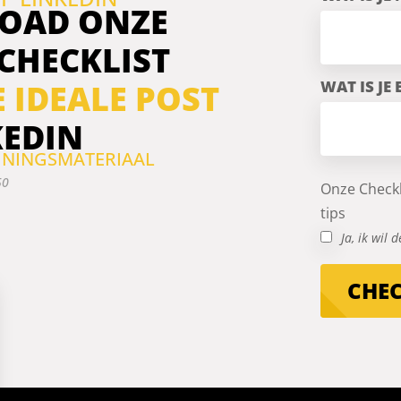
OAD ONZE
 CHECKLIST
WAT IS JE
E IDEALE POST
KEDIN
AININGSMATERIAAL
50
Onze Checkl
tips
Ja, ik wil
CHE