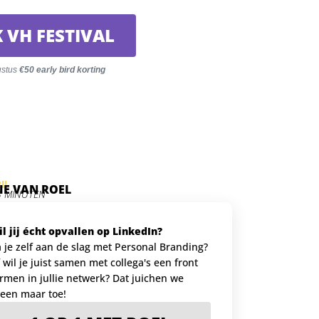
 VH FESTIVAL
ustus
€50 early bird korting
IL
PIE VAN ROEL
3 MINUTEN
l jij écht opvallen op LinkedIn?
 je zelf aan de slag met Personal Branding?
 wil je juist samen met collega's een front
rmen in jullie netwerk? Dat juichen we
leen maar toe!