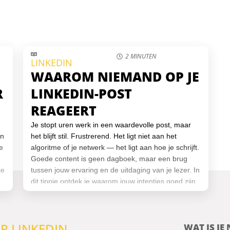
2 MINUTEN
LINKEDIN
WAAROM NIEMAND OP JE
R
LINKEDIN-POST
REAGEERT
Je stopt uren werk in een waardevolle post, maar
en
het blijft stil. Frustrerend. Het ligt niet aan het
e
algoritme of je netwerk — het ligt aan hoe je schrijft.
Goede content is geen dagboek, maar een brug
je
tussen jouw ervaring en de uitdaging van je lezer. In
dit tippie ontdek je waarom jouw intenties goed zijn,
maar je aanpak scherper mag. En hoe je schrijft
voor je doelgroep, in plaats van voor jezelf.
P LINKEDIN
WAT IS JE