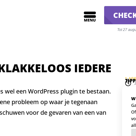
CHECK
Tot 27 aug
 KLAKKELOOS IEDERE
1 APR
TIP
les wel een WordPress plugin te bestaan.
Wi
t ene probleem op waar je tegenaan
Ga
arschuwen voor de gevaren van een van
Of
vo
al