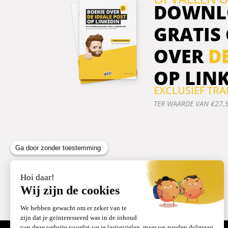
DOWNL
GRATIS
OVER
D
OP LIN
EXCLUSIEF TR
TER WAARDE VAN €27,