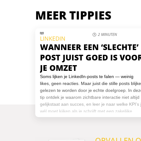
MEER TIPPIES
2 MINUTEN
LINKEDIN
WANNEER EEN ‘SLECHTE’
POST JUIST GOED IS VOO
JE OMZET
Soms lijken je LinkedIn-posts te falen — weinig
likes, geen reacties. Maar juist die stille posts blijk
gelezen te worden door je echte doelgroep. In dez
tip ontdek je waarom zichtbare interactie niet altijd
gelijkstaat aan succes, en leer je naar welke KPI’s 
wél moet kijken als je schrijft met een zakelijke
intentie.
OPVALLEN O