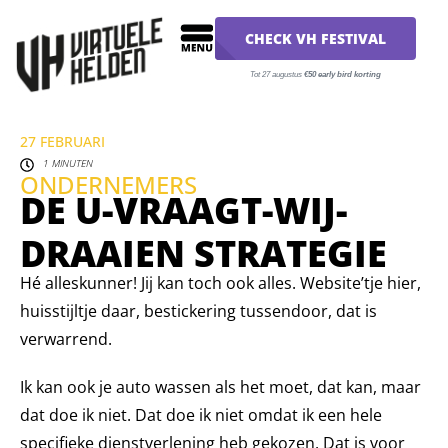
CHECK VH FESTIVAL
Tot 27 augustus
€50 early bird korting
27 FEBRUARI
1 MINUTEN
ONDERNEMERS
DE U-VRAAGT-WIJ-
DRAAIEN STRATEGIE
Hé alleskunner! Jij kan toch ook alles. Website’tje hier,
huisstijltje daar, bestickering tussendoor, dat is
verwarrend.
Ik kan ook je auto wassen als het moet, dat kan, maar
dat doe ik niet. Dat doe ik niet omdat ik een hele
specifieke dienstverlening heb gekozen. Dat is voor