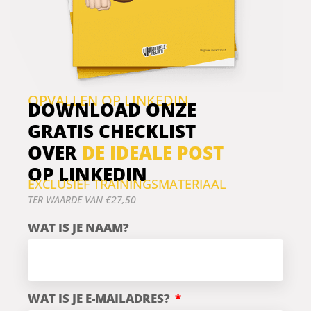
OPVALLEN OP LINKEDIN
DOWNLOAD ONZE
GRATIS CHECKLIST
OVER
DE IDEALE POST
OP LINKEDIN
EXCLUSIEF TRAININGSMATERIAAL
TER WAARDE VAN €27,50
WAT IS JE NAAM?
WAT IS JE E-MAILADRES?