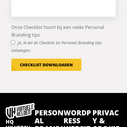
Onze Checklist hoort bij een reeks Personal
Branding tips
Ja, ik wil de Checklist én Personal Branding tips
ontvangen.
CHECKLIST DOWNLOADEN
PERSON
WORDP
PRIVAC
AL
RESS
Y &
HQ