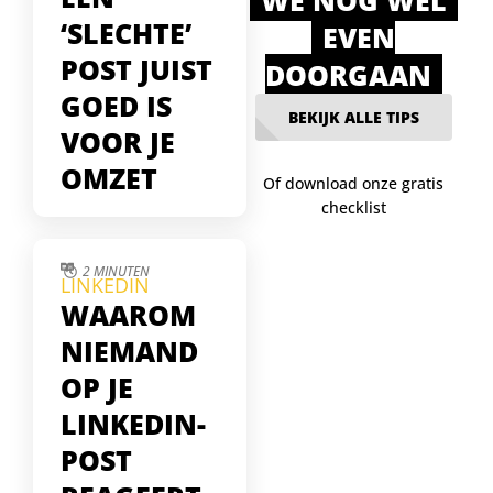
‘SLECHTE’
EVEN
POST JUIST
DOORGAAN
GOED IS
BEKIJK ALLE TIPS
VOOR JE
OMZET
Of download onze gratis
checklist
Soms lijken je
LinkedIn-posts te falen
— weinig likes, geen
2 MINUTEN
LINKEDIN
reacties. Maar juist die
WAAROM
stille posts blijken
gelezen te worden
NIEMAND
door je echte
OP JE
doelgroep. In deze tip
ontdek je waarom
LINKEDIN-
zichtbare interactie
POST
niet altijd gelijkstaat
aan succes, en leer je