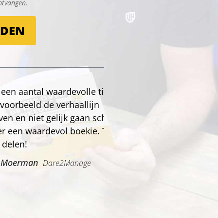
ontvangen.
ADEN
 waardevolle tips in.
Meer pl
de verhaallijn
het soe
 gelijk gaan schrijven.
Boekie!
devol boekie. Thanks
Eveline 
Dare2Manage