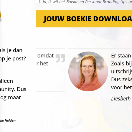
Ja, ik wil het Boekie én Personal Branding tips 
JOUW BOEKIE DOWNLO
als je dan
ijven omdat
Er staan een aantal
p je post?
 voor het
Zoals bijvoorbeeld 
uitschrijven en niet
Dus zeker een waar
lleen
voor het delen!
unity. Dus
 nog maar
Liesbeth Moerman
ele Helden.