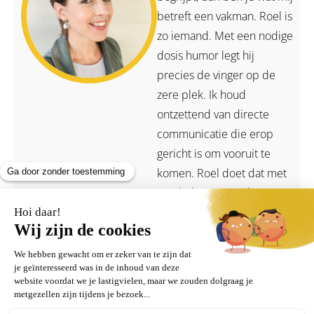
betreft een vakman. Roel is
zo iemand. Met een nodige
dosis humor legt hij
precies de vinger op de
zere plek. Ik houd
ontzettend van directe
communicatie die erop
gericht is om vooruit te
komen. Roel doet dat met
een hele eigen stijl en
brengt energie met zich
mee. Iemand die de boel
in beweging krijgt en snapt
hoe ondernemerschap
werkt.
Henny Vegter