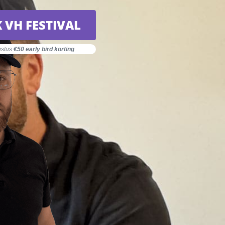
 VH FESTIVAL
ustus
€50 early bird korting