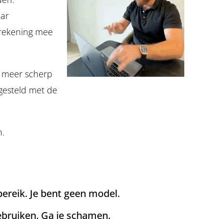
aar
 rekening mee
t meer scherp
pgesteld met de
n.
ereik. Je bent geen model.
ebruiken. Ga je schamen.