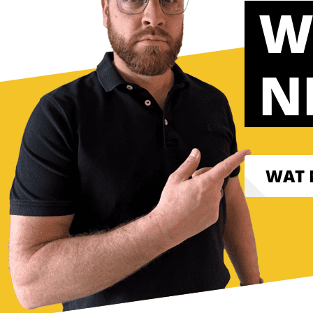
W
N
WAT 