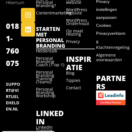
Privacy
Personal
website
Hilversum
Branding?
WordPress
instellingen
Contentmarketing
Website
aanpassen
WordPress
Onderhoud
018
Cookies
STARTEN
Op maat
MET
Privacyverklarin
Hosting
1-
PERSONAL
Privacy
g
BRANDING
Klachtenregeling
760
Heldentalk
Algemene
INSPIR
Personal
voorwaarden
075
Branding
Coach (1-op-1)
ATIE
Personal
Blog
Branding
PARTNE
Training
Tippies
(Teams)
RS
SUPPO
Contact
Personal
RT@VI
Branding
Workshop
RTUEL
EHELD
EN.NL
LINKED
IN
LinkedIn
Training