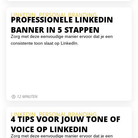
toegangsbeveiliging te gebruiken. Virtuele Helden helpt je
graag om je WordPress-website veilig, up-to-date en
LINKEDIN
,
PERSONAL BRANDING
beschermd te houden tegen online bedreigingen.
PROFESSIONELE LINKEDIN
BANNER IN 5 STAPPEN
Zorg met deze eenvoudige manier ervoor dat je een
consistente toon slaat op LinkedIn.
12 MINUTEN
LINKEDIN
,
PERSONAL BRANDING
4 TIPS VOOR JOUW TONE OF
VOICE OP LINKEDIN
Zorg met deze eenvoudige manier ervoor dat je een