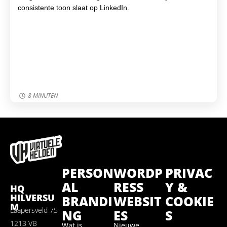
consistente toon slaat op LinkedIn.
8 MINUTEN
PERSON
WORDP
PRIVAC
AL
RESS
Y &
HQ
HILVERSU
BRANDI
WEBSIT
COOKIE
M
Laapersveld 75
NG
ES
S
1213 VB
Wat is
Nieuwe