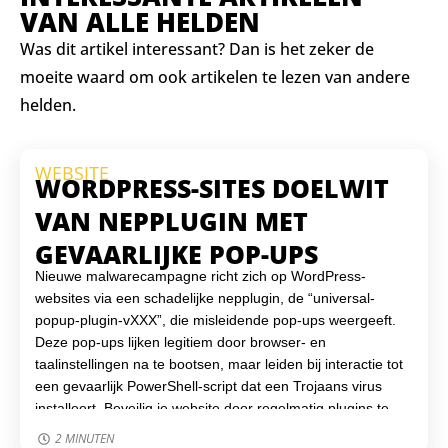
VAN ALLE HELDEN
Was dit artikel interessant? Dan is het zeker de
moeite waard om ook artikelen te lezen van andere
helden.
WEBSITE
WORDPRESS-SITES DOELWIT
VAN NEPPLUGIN MET
GEVAARLIJKE POP-UPS
Nieuwe malwarecampagne richt zich op WordPress-
websites via een schadelijke nepplugin, de “universal-
popup-plugin-vXXX”, die misleidende pop-ups weergeeft.
Deze pop-ups lijken legitiem door browser- en
taalinstellingen na te bootsen, maar leiden bij interactie tot
een gevaarlijk PowerShell-script dat een Trojaans virus
installeert. Beveilig je website door regelmatig plugins te
controleren, een monitoring-tool in te stellen en sterke
2 MINUTEN